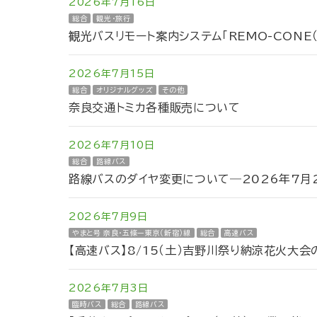
2026年7月16日
総合
観光・旅行
観光バスリモート案内システム「REMO-CONE
2026年7月15日
総合
オリジナルグッズ
その他
奈良交通トミカ各種販売について
2026年7月10日
総合
路線バス
路線バスのダイヤ変更について―2026年7月2
2026年7月9日
やまと号 奈良・五條ー東京（新宿）線
総合
高速バス
【高速バス】8/15（土）吉野川祭り納涼花火大
2026年7月3日
臨時バス
総合
路線バス