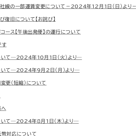
社線の一部運賃変更について－2024年12月1日（日）より
び復旧について【お詫び】
ドコース【午後出発便】の運行について
です
いて─2024年10月1日（火）より─
いて─2024年9月2日（月）より─
変更（短縮）について
い
様へ
いて─2024年8月1日（木）より─
紙幣対応について