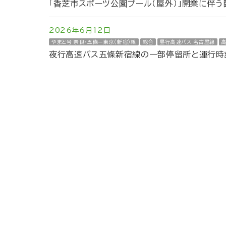
「香芝市スポーツ公園プール（屋外）」開業に伴
2026年6月12日
やまと号 奈良・五條ー東京（新宿）線
総合
昼行高速バス 名古屋線
夜行高速バス五條新宿線の一部停留所と運行時刻
路線バス
空港リムジンバス