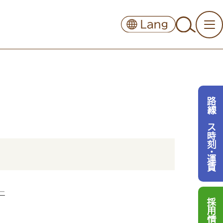
路線バス時刻・運賃
─
採用情報