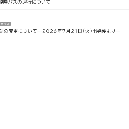
う臨時バスの運行について
高速バス
の変更について―2026年7月21日（火）出発便より―
奈良交通公式SNSのご案内