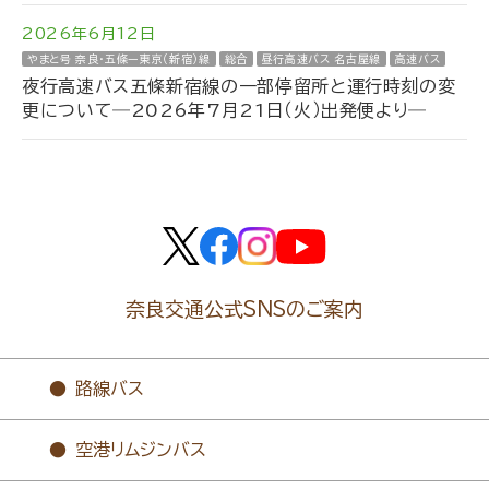
2026年6月12日
やまと号 奈良・五條ー東京（新宿）線
総合
昼行高速バス 名古屋線
高速バス
夜行高速バス五條新宿線の一部停留所と運行時刻の変
更について―2026年7月21日（火）出発便より―
奈良交通公式SNSのご案内
路線バス
空港リムジンバス