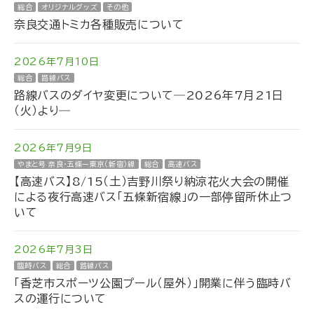
総合
オリジナルグッズ
その他
奈良交通トミカ各種販売について
2026年7月10日
総合
路線バス
路線バスのダイヤ変更について―2026年7月21日
（火）より―
2026年7月9日
やまと号 奈良・五條ー東京（新宿）線
総合
高速バス
【高速バス】8/15（土）吉野川祭り納涼花火大会の開催
による夜行高速バス「五條新宿線」の一部停留所休止つ
いて
2026年7月3日
臨時バス
総合
路線バス
「香芝市スポーツ公園プール（屋外）」開業に伴う臨時バ
スの運行について