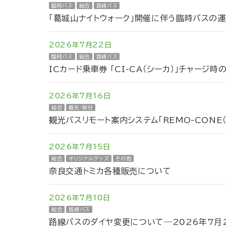
臨時バス
総合
路線バス
「葛城山ナイトウォーク」開催に伴う臨時バスの
2026年7月22日
臨時バス
総合
路線バス
ICカード乗車券 「CI-CA（シーカ）」チャージ
2026年7月16日
総合
観光・旅行
観光バスリモート案内システム「REMO-CONE
2026年7月15日
総合
オリジナルグッズ
その他
奈良交通トミカ各種販売について
2026年7月10日
総合
路線バス
路線バスのダイヤ変更について―2026年7月2