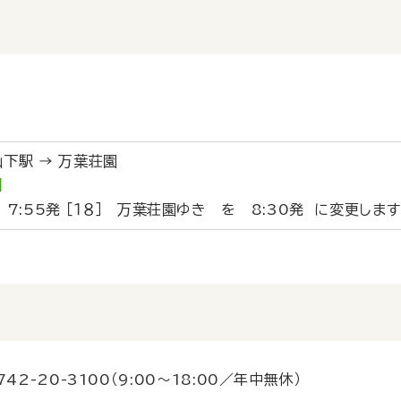
貴山下駅 → 万葉荘園
ヤ】
7:55発 ［１８］ 万葉荘園ゆき を 8:30発 に変更します
742-20-3100
（9:00～18:00／年中無休）