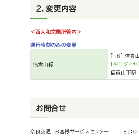
２．変更内容
＜西大和営業所管内＞
運行時刻のみの変更
［１８］ 信
信貴山線
【平日ダイ
信貴山下駅 
お問合せ
奈良交通 お客様サービスセンター
TEL：
0