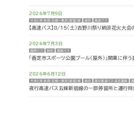
2026年7月9日
やまと号 奈良・五條ー東京（新宿）線
総合
高速バス
【高速バス】8/15（土）吉野川祭り納涼花火大
2026年7月3日
臨時バス
総合
路線バス
「香芝市スポーツ公園プール（屋外）」開業に伴
2026年6月12日
やまと号 奈良・五條ー東京（新宿）線
総合
昼行高速バス 名古屋線
夜行高速バス五條新宿線の一部停留所と運行時刻