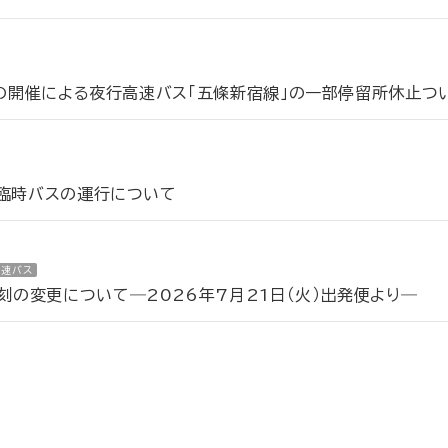
会の開催による夜行高速バス「五條新宿線」の一部停留所休止つ
う臨時バスの運行について
高速バス
の変更について―2026年7月21日（火）出発便より―