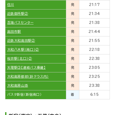
住川
発
21:17
近鉄御所駅②
発
21:34
忍海バスセンター
発
21:38
高田市駅
発
21:44
近鉄大和高田駅②
発
21:55
大和八木駅（南口）②
発
22:18
桜井駅（北口）②
発
22:38
天理駅③【連絡バス乗継】
発
23:05
大和高原都祁（針テラス内）
発
23:25
大和高原山添
発
23:38
バスタ新宿（新宿南口）
着
6:15