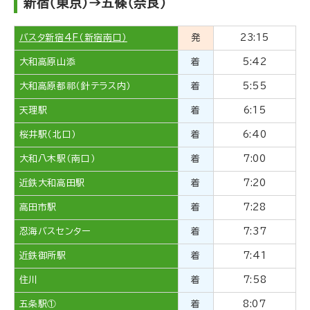
新宿（東京）→五條（奈良）
バスタ新宿4F（新宿南口）
発
23:15
大和高原山添
着
5:42
大和高原都祁（針テラス内）
着
5:55
天理駅
着
6:15
桜井駅（北口）
着
6:40
大和八木駅（南口）
着
7:00
近鉄大和高田駅
着
7:20
高田市駅
着
7:28
忍海バスセンター
着
7:37
近鉄御所駅
着
7:41
住川
着
7:58
五条駅①
着
8:07