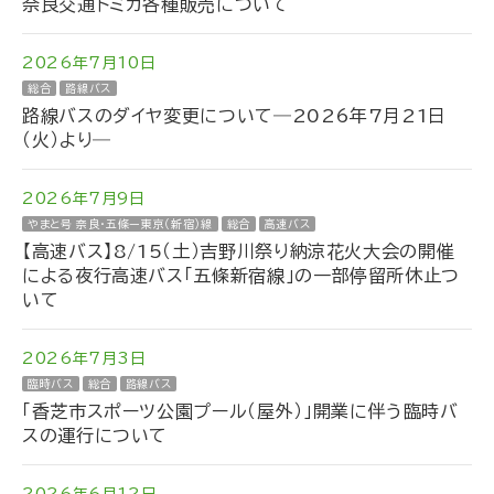
奈良交通トミカ各種販売について
2026年7月10日
総合
路線バス
路線バスのダイヤ変更について―2026年7月21日
（火）より―
2026年7月9日
やまと号 奈良・五條ー東京（新宿）線
総合
高速バス
【高速バス】8/15（土）吉野川祭り納涼花火大会の開催
による夜行高速バス「五條新宿線」の一部停留所休止つ
いて
2026年7月3日
臨時バス
総合
路線バス
「香芝市スポーツ公園プール（屋外）」開業に伴う臨時バ
スの運行について