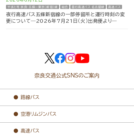
2026年6月12日
やまと号 奈良・五條ー東京（新宿）線
総合
昼行高速バス 名古屋線
高速バス
夜行高速バス五條新宿線の一部停留所と運行時刻の変
更について―2026年7月21日（火）出発便より―
奈良交通公式SNSのご案内
路線バス
空港リムジンバス
高速バス