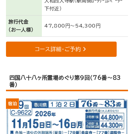
大和西大寺駅（駅南側ﾛｰﾀﾘｰｴﾚﾍﾞｰﾀｰ
下付近）
旅行代金
47,800円～54,300円
（お一人様）
コース詳細・ご予約
四国八十八ヶ所霊場めぐり第９回（76番～83
番）
宿泊