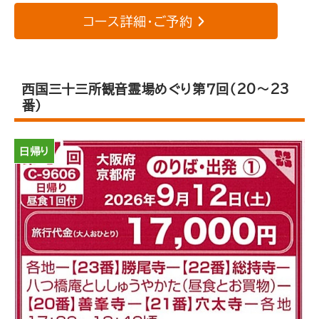
コース詳細・ご予約
西国三十三所観音霊場めぐり第７回（20～23
番）
日帰り