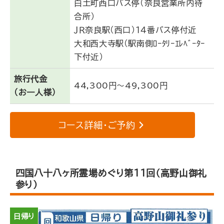
白土町西口バス停（奈良営業所内待
合所）
ＪＲ奈良駅（西口）１４番バス停付近
大和西大寺駅（駅南側ﾛｰﾀﾘｰｴﾚﾍﾞｰﾀｰ
下付近）
旅行代金
44,300円～49,300円
（お一人様）
コース詳細・ご予約
四国八十八ヶ所霊場めぐり第11回（高野山御礼
参り）
日帰り