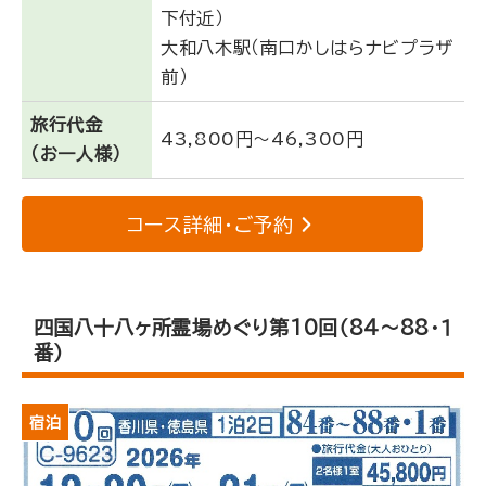
下付近）
大和八木駅（南口かしはらナビプラザ
前）
旅行代金
43,800円～46,300円
（お一人様）
コース詳細・ご予約
四国八十八ヶ所霊場めぐり第10回（84～88・１
番）
宿泊