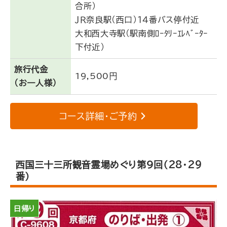
合所）
ＪＲ奈良駅（西口）１４番バス停付近
大和西大寺駅（駅南側ﾛｰﾀﾘｰｴﾚﾍﾞｰﾀｰ
下付近）
旅行代金
19,500円
（お一人様）
コース詳細・ご予約
西国三十三所観音霊場めぐり第９回（28･29
番）
日帰り