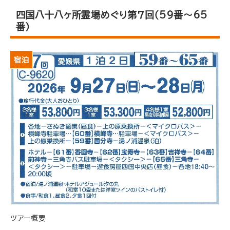
四国八十八ヶ所霊場めぐり第７回（59番～65
番）
宿泊
ツアー概要