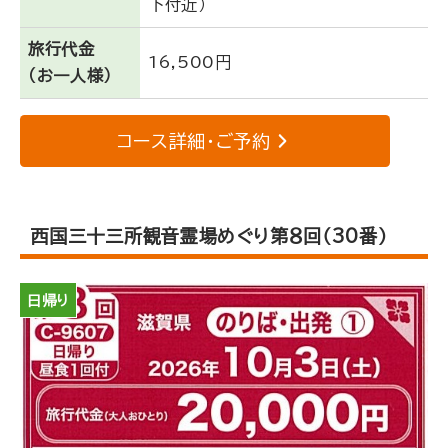
下付近）
旅行代金
16,500円
（お一人様）
コース詳細・ご予約
西国三十三所観音霊場めぐり第８回（30番）
日帰り