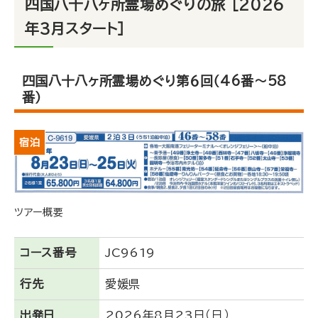
四国八十八ヶ所霊場めぐりの旅 ［2026
年3月スタート］
四国八十八ヶ所霊場めぐり第６回（46番～58
番）
宿泊
ツアー概要
コース番号
JC9619
行先
愛媛県
出発日
2026年8月23日（日）