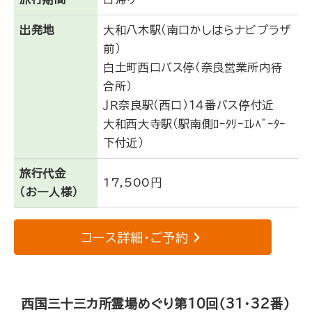
出発地
大和八木駅（南口かしはらナビプラザ
前）
白土町西口バス停（奈良営業所内待
合所）
ＪＲ奈良駅（西口）１４番バス停付近
大和西大寺駅（駅南側ﾛｰﾀﾘｰｴﾚﾍﾞｰﾀｰ
下付近）
旅行代金
17,500円
（お一人様）
コース詳細・ご予約
西国三十三カ所霊場めぐり第10回（31･32番）