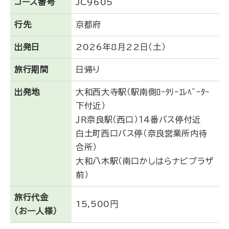
コース番号
JC9605
行先
京都府
出発日
2026年8月22日（土）
旅行期間
日帰り
出発地
大和西大寺駅（駅南側ﾛｰﾀﾘｰｴﾚﾍﾞｰﾀｰ
下付近）
ＪＲ奈良駅（西口）１４番バス停付近
白土町西口バス停（奈良営業所内待
合所）
大和八木駅（南口かしはらナビプラザ
前）
旅行代金
15,500円
（お一人様）