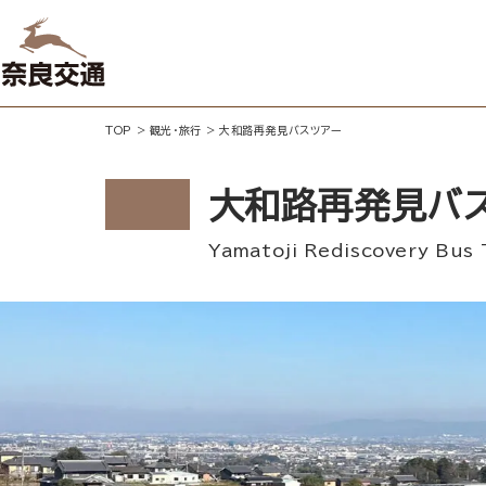
TOP
>
観光・旅行
>
大和路再発見バスツアー
大和路再発見バ