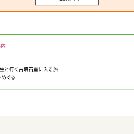
案内
生と行く古墳石室に入る旅
をめぐる
？