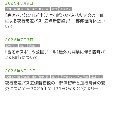
2026年7月9日
やまと号 奈良・五條ー東京（新宿）線
総合
高速バス
【高速バス】8/15（土）吉野川祭り納涼花火大会の開催
による夜行高速バス「五條新宿線」の一部停留所休止つ
いて
2026年7月3日
臨時バス
総合
路線バス
「香芝市スポーツ公園プール（屋外）」開業に伴う臨時バ
スの運行について
2026年6月12日
やまと号 奈良・五條ー東京（新宿）線
総合
昼行高速バス 名古屋線
高速バス
夜行高速バス五條新宿線の一部停留所と運行時刻の変
更について―2026年7月21日（火）出発便より―