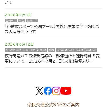
いて
2026年7月3日
臨時バス
総合
路線バス
「香芝市スポーツ公園プール（屋外）」開業に伴う臨時バ
スの運行について
2026年6月12日
やまと号 奈良・五條ー東京（新宿）線
総合
昼行高速バス 名古屋線
高速バス
夜行高速バス五條新宿線の一部停留所と運行時刻の変
更について―2026年7月21日（火）出発便より―
奈良交通公式SNSのご案内