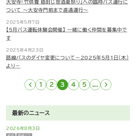
大安寺「竹供養 癌封じ笹酒夏祭り」への臨時バス運行に
ついて ～大安寺門前まで直通運行～
2025年5月7日
【5月バス運転体験会開催】 一緒に働く仲間を募集中で
す
2025年4月23日
路線バスのダイヤ変更について－2025年5月1日（木）
より－
«
1
2
3
4
5
...
»
最新のニュース
2026年8月3日
総合
路線バス