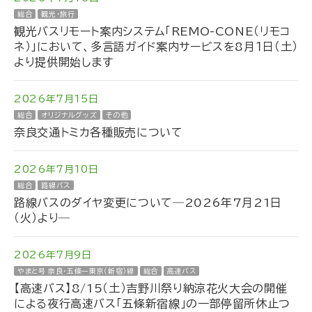
総合
観光・旅行
観光バスリモート案内システム「REMO-CONE（リモコ
ネ）」において、多言語ガイド案内サービスを8月１日（土）
より提供開始します
2026年7月15日
総合
オリジナルグッズ
その他
奈良交通トミカ各種販売について
2026年7月10日
総合
路線バス
路線バスのダイヤ変更について―2026年7月21日
（火）より―
2026年7月9日
やまと号 奈良・五條ー東京（新宿）線
総合
高速バス
【高速バス】8/15（土）吉野川祭り納涼花火大会の開催
による夜行高速バス「五條新宿線」の一部停留所休止つ