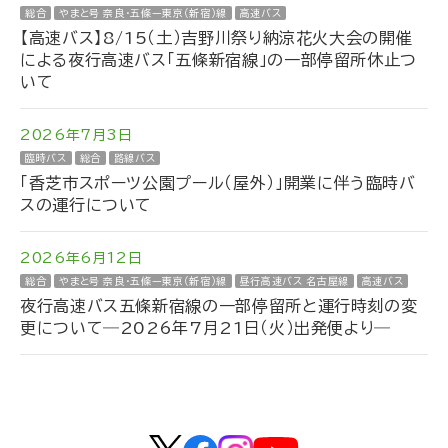
総合
やまと号 奈良・五條ー東京（新宿）線
高速バス
【高速バス】8/15（土）吉野川祭り納涼花火大会の開催
による夜行高速バス「五條新宿線」の一部停留所休止つ
いて
2026年7月3日
臨時バス
総合
路線バス
「香芝市スポーツ公園プール（屋外）」開業に伴う臨時バ
スの運行について
2026年6月12日
総合
やまと号 奈良・五條ー東京（新宿）線
昼行高速バス 名古屋線
高速バス
夜行高速バス五條新宿線の一部停留所と運行時刻の変
更について―2026年7月21日（火）出発便より―