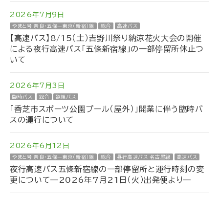
2026年7月9日
やまと号 奈良・五條ー東京（新宿）線
総合
高速バス
【高速バス】8/15（土）吉野川祭り納涼花火大会の開催
による夜行高速バス「五條新宿線」の一部停留所休止つ
いて
2026年7月3日
臨時バス
総合
路線バス
「香芝市スポーツ公園プール（屋外）」開業に伴う臨時バ
スの運行について
2026年6月12日
やまと号 奈良・五條ー東京（新宿）線
総合
昼行高速バス 名古屋線
高速バス
夜行高速バス五條新宿線の一部停留所と運行時刻の変
更について―2026年7月21日（火）出発便より―