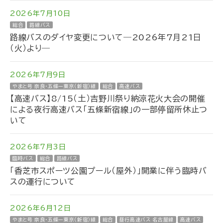
2026年7月10日
総合
路線バス
路線バスのダイヤ変更について―2026年7月21日
（火）より―
2026年7月9日
やまと号 奈良・五條ー東京（新宿）線
総合
高速バス
【高速バス】8/15（土）吉野川祭り納涼花火大会の開催
による夜行高速バス「五條新宿線」の一部停留所休止つ
いて
2026年7月3日
臨時バス
総合
路線バス
「香芝市スポーツ公園プール（屋外）」開業に伴う臨時バ
スの運行について
2026年6月12日
やまと号 奈良・五條ー東京（新宿）線
総合
昼行高速バス 名古屋線
高速バス