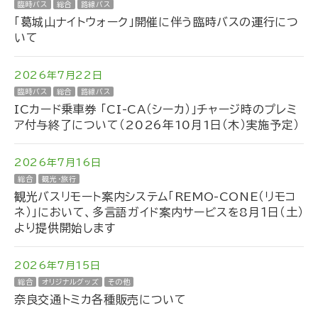
臨時バス
総合
路線バス
「葛城山ナイトウォーク」開催に伴う臨時バスの運行につ
いて
2026年7月22日
臨時バス
総合
路線バス
ICカード乗車券 「CI-CA（シーカ）」チャージ時のプレミ
ア付与終了について（2026年10月1日（木）実施予定）
2026年7月16日
総合
観光・旅行
観光バスリモート案内システム「REMO-CONE（リモコ
ネ）」において、多言語ガイド案内サービスを8月１日（土）
より提供開始します
2026年7月15日
総合
オリジナルグッズ
その他
奈良交通トミカ各種販売について