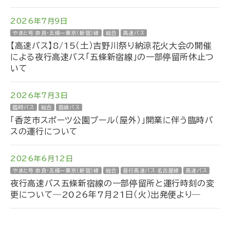
2026年7月9日
やまと号 奈良・五條ー東京（新宿）線
総合
高速バス
【高速バス】8/15（土）吉野川祭り納涼花火大会の開催
による夜行高速バス「五條新宿線」の一部停留所休止つ
いて
2026年7月3日
臨時バス
総合
路線バス
「香芝市スポーツ公園プール（屋外）」開業に伴う臨時バ
スの運行について
2026年6月12日
やまと号 奈良・五條ー東京（新宿）線
総合
昼行高速バス 名古屋線
高速バス
夜行高速バス五條新宿線の一部停留所と運行時刻の変
更について―2026年7月21日（火）出発便より―