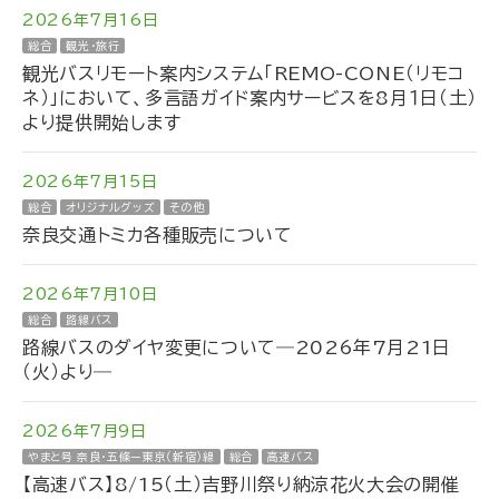
2026年7月16日
総合
観光・旅行
観光バスリモート案内システム「REMO-CONE（リモコ
ネ）」において、多言語ガイド案内サービスを8月１日（土）
より提供開始します
2026年7月15日
総合
オリジナルグッズ
その他
奈良交通トミカ各種販売について
2026年7月10日
総合
路線バス
路線バスのダイヤ変更について―2026年7月21日
（火）より―
2026年7月9日
やまと号 奈良・五條ー東京（新宿）線
総合
高速バス
【高速バス】8/15（土）吉野川祭り納涼花火大会の開催