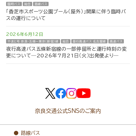
臨時バス
総合
路線バス
「香芝市スポーツ公園プール（屋外）」開業に伴う臨時バ
スの運行について
2026年6月12日
やまと号 奈良・五條ー東京（新宿）線
総合
昼行高速バス 名古屋線
高速バス
夜行高速バス五條新宿線の一部停留所と運行時刻の変
更について―2026年7月21日（火）出発便より―
奈良交通公式SNSのご案内
路線バス