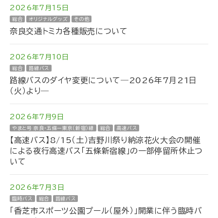
2026年7月15日
総合
オリジナルグッズ
その他
奈良交通トミカ各種販売について
2026年7月10日
総合
路線バス
路線バスのダイヤ変更について―2026年7月21日
（火）より―
2026年7月9日
やまと号 奈良・五條ー東京（新宿）線
総合
高速バス
【高速バス】8/15（土）吉野川祭り納涼花火大会の開催
による夜行高速バス「五條新宿線」の一部停留所休止つ
いて
2026年7月3日
臨時バス
総合
路線バス
「香芝市スポーツ公園プール（屋外）」開業に伴う臨時バ