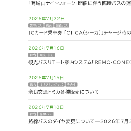
「葛城山ナイトウォーク」開催に伴う臨時バスの
2026年7月22日
臨時バス
総合
路線バス
ICカード乗車券 「CI-CA（シーカ）」チャージ
2026年7月16日
総合
観光・旅行
観光バスリモート案内システム「REMO-CONE
2026年7月15日
総合
オリジナルグッズ
その他
奈良交通トミカ各種販売について
2026年7月10日
総合
路線バス
路線バスのダイヤ変更について―2026年7月2