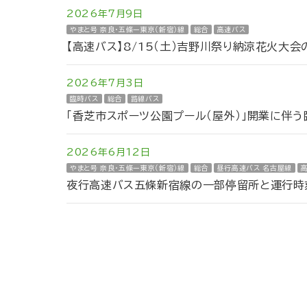
2026年7月9日
やまと号 奈良・五條ー東京（新宿）線
総合
高速バス
【高速バス】8/15（土）吉野川祭り納涼花火大
2026年7月3日
臨時バス
総合
路線バス
「香芝市スポーツ公園プール（屋外）」開業に伴
2026年6月12日
やまと号 奈良・五條ー東京（新宿）線
総合
昼行高速バス 名古屋線
夜行高速バス五條新宿線の一部停留所と運行時刻