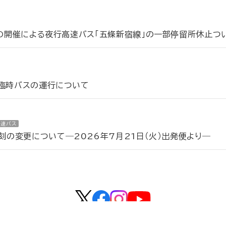
会の開催による夜行高速バス「五條新宿線」の一部停留所休止つ
う臨時バスの運行について
高速バス
の変更について―2026年7月21日（火）出発便より―