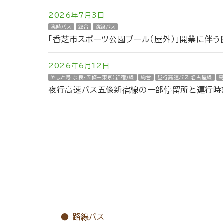
2026年7月3日
臨時バス
総合
路線バス
「香芝市スポーツ公園プール（屋外）」開業に伴
2026年6月12日
やまと号 奈良・五條ー東京（新宿）線
総合
昼行高速バス 名古屋線
夜行高速バス五條新宿線の一部停留所と運行時刻
路線バス