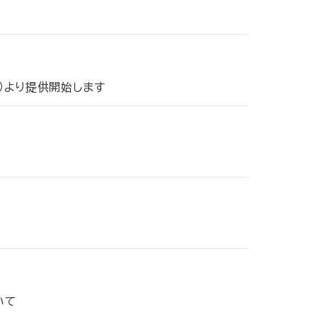
）
土）より提供開始します
いて