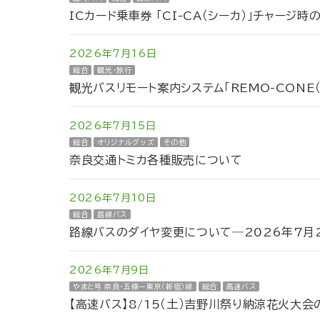
ICカード乗車券 「CI-CA（シーカ）」チャージ
2026年7月16日
総合
観光・旅行
観光バスリモート案内システム「REMO-CONE
2026年7月15日
総合
オリジナルグッズ
その他
奈良交通トミカ各種販売について
2026年7月10日
総合
路線バス
路線バスのダイヤ変更について―2026年7月2
2026年7月9日
やまと号 奈良・五條ー東京（新宿）線
総合
高速バス
【高速バス】8/15（土）吉野川祭り納涼花火大