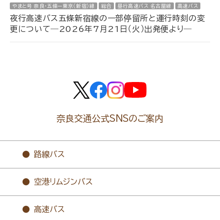
やまと号 奈良・五條ー東京（新宿）線
総合
昼行高速バス 名古屋線
高速バス
夜行高速バス五條新宿線の一部停留所と運行時刻の変
更について―2026年7月21日（火）出発便より―
奈良交通公式SNSのご案内
路線バス
空港リムジンバス
高速バス