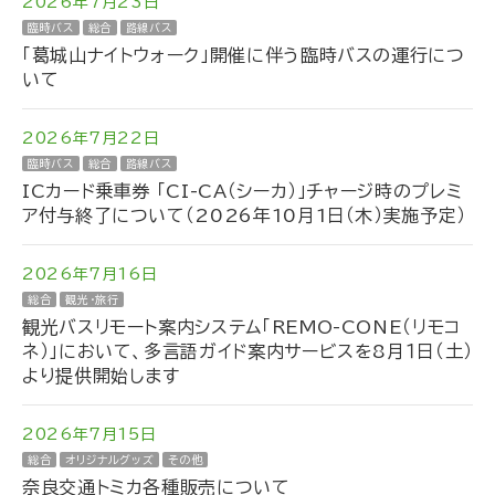
2026年7月23日
臨時バス
総合
路線バス
「葛城山ナイトウォーク」開催に伴う臨時バスの運行につ
いて
2026年7月22日
臨時バス
総合
路線バス
ICカード乗車券 「CI-CA（シーカ）」チャージ時のプレミ
ア付与終了について（2026年10月1日（木）実施予定）
2026年7月16日
総合
観光・旅行
観光バスリモート案内システム「REMO-CONE（リモコ
ネ）」において、多言語ガイド案内サービスを8月１日（土）
より提供開始します
2026年7月15日
総合
オリジナルグッズ
その他
奈良交通トミカ各種販売について