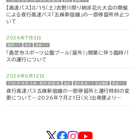
やまと号 奈良・五條ー東京（新宿）線
総合
高速バス
【高速バス】8/15（土）吉野川祭り納涼花火大会の開催
による夜行高速バス「五條新宿線」の一部停留所休止つ
いて
2026年7月3日
臨時バス
総合
路線バス
「香芝市スポーツ公園プール（屋外）」開業に伴う臨時バ
スの運行について
2026年6月12日
やまと号 奈良・五條ー東京（新宿）線
総合
昼行高速バス 名古屋線
高速バス
夜行高速バス五條新宿線の一部停留所と運行時刻の変
更について―2026年7月21日（火）出発便より―