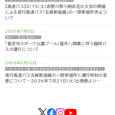
やまと号 奈良・五條ー東京（新宿）線
総合
高速バス
【高速バス】8/15（土）吉野川祭り納涼花火大会の開催
による夜行高速バス「五條新宿線」の一部停留所休止つ
いて
2026年7月3日
臨時バス
総合
路線バス
「香芝市スポーツ公園プール（屋外）」開業に伴う臨時バ
スの運行について
2026年6月12日
やまと号 奈良・五條ー東京（新宿）線
総合
昼行高速バス 名古屋線
高速バス
夜行高速バス五條新宿線の一部停留所と運行時刻の変
更について―2026年7月21日（火）出発便より―