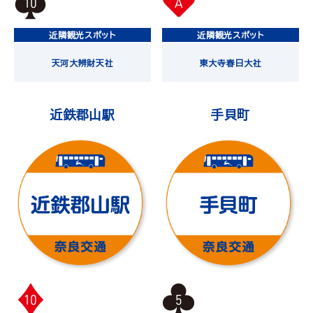
10
A
近隣観光スポット
近隣観光スポット
天河大辨財天社
東大寺
春日大社
近鉄郡山駅
手貝町
10
5