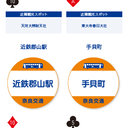
10
A
近隣観光スポット
近隣観光スポット
天河大辨財天社
東大寺
春日大社
近鉄郡山駅
手貝町
10
5