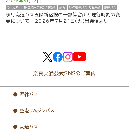
2026年6月12日
やまと号 奈良・五條ー東京（新宿）線
総合
昼行高速バス 名古屋線
高速バス
夜行高速バス五條新宿線の一部停留所と運行時刻の変
更について―2026年7月21日（火）出発便より―
奈良交通公式SNSのご案内
路線バス
空港リムジンバス
高速バス