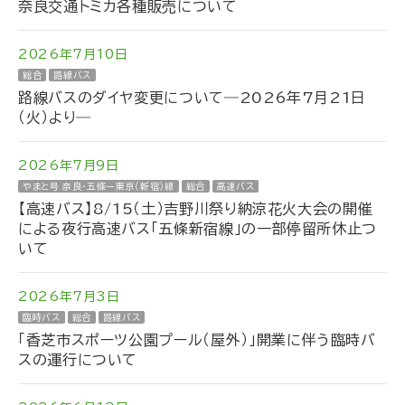
奈良交通トミカ各種販売について
2026年7月10日
総合
路線バス
路線バスのダイヤ変更について―2026年7月21日
（火）より―
2026年7月9日
やまと号 奈良・五條ー東京（新宿）線
総合
高速バス
【高速バス】8/15（土）吉野川祭り納涼花火大会の開催
による夜行高速バス「五條新宿線」の一部停留所休止つ
いて
2026年7月3日
臨時バス
総合
路線バス
「香芝市スポーツ公園プール（屋外）」開業に伴う臨時バ
スの運行について