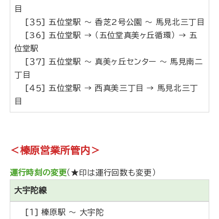
目
[３５] 五位堂駅 ～ 香芝2号公園 ～ 馬見北三丁目
[36] 五位堂駅 → （五位堂真美ヶ丘循環） → 五
位堂駅
[３７] 五位堂駅 ～ 真美ヶ丘センター ～ 馬見南二
丁目
[４５] 五位堂駅 → 西真美三丁目 → 馬見北三丁
目
＜榛原営業所管内＞
運行時刻の変更
（★印は運行回数も変更）
大宇陀線
[１] 榛原駅 ～ 大宇陀