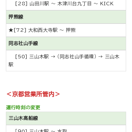
[28] 山田川駅 ～ 木津川台九丁目 ～ KICK
押熊線
★[72] 大和西大寺駅 ～ 押熊
同志社山手線
[50] 三山木駅 → （同志社山手循環） → 三山木
駅
＜京都営業所管内＞
運行時刻の変更
三山木高船線
［９0] 三山木駅 ～ 水取