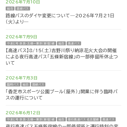
2026年7月10日
総合
路線バス
路線バスのダイヤ変更について―2026年7月21日
（火）より―
2026年7月9日
やまと号 奈良・五條ー東京（新宿）線
総合
高速バス
【高速バス】8/15（土）吉野川祭り納涼花火大会の開催
による夜行高速バス「五條新宿線」の一部停留所休止つ
いて
2026年7月3日
臨時バス
総合
路線バス
「香芝市スポーツ公園プール（屋外）」開業に伴う臨時バ
スの運行について
2026年6月12日
やまと号 奈良・五條ー東京（新宿）線
総合
昼行高速バス 名古屋線
高速バス
夜行高速バス五條新宿線の一部停留所と運行時刻の変