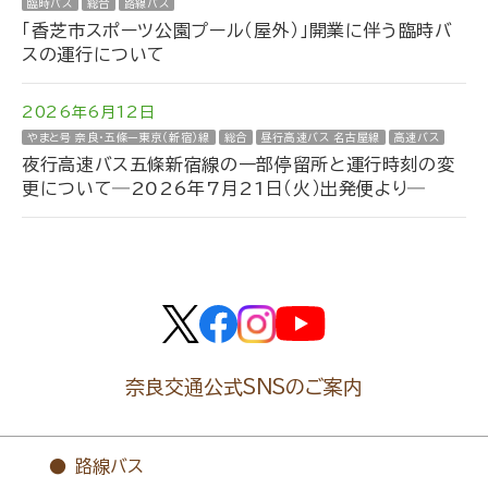
臨時バス
総合
路線バス
「香芝市スポーツ公園プール（屋外）」開業に伴う臨時バ
スの運行について
2026年6月12日
やまと号 奈良・五條ー東京（新宿）線
総合
昼行高速バス 名古屋線
高速バス
夜行高速バス五條新宿線の一部停留所と運行時刻の変
更について―2026年7月21日（火）出発便より―
奈良交通公式SNSのご案内
路線バス