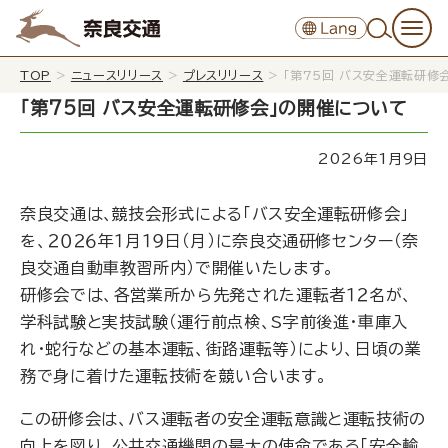
TOP
>
ニュースリリース
>
プレスリリース
>
「第75回 バス安全運転研修
「第75回 バス安全運転研修会」の開催について
2026年1月9日
奈良交通は､競技会形式による「バス安全運転研修会」
を、２０２６年１月１９日（月）に奈良交通研修センター（奈
良交通自動車教習所内）で開催いたします。
研修会では、各営業所から先発された運転者１２名が、
学科試験と実技試験（運行前点検、S字前後進・車庫入
れ・蛇行などの基本運転、街路運転等）により、日頃の業
務で身に着けた運転技術を競い合います。
この研修会は、バス運転者の安全運転意識と運転技術の
向上を図り、公共交通機関の最大の使命である「安全輸