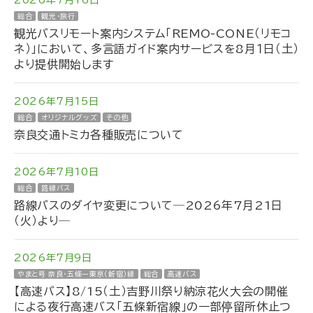
総合
観光・旅行
観光バスリモート案内システム「REMO-CONE（リモコ
ネ）」において、多言語ガイド案内サービスを8月１日（土）
より提供開始します
2026年7月15日
総合
オリジナルグッズ
その他
奈良交通トミカ各種販売について
2026年7月10日
総合
路線バス
路線バスのダイヤ変更について―2026年7月21日
（火）より―
2026年7月9日
やまと号 奈良・五條ー東京（新宿）線
総合
高速バス
【高速バス】8/15（土）吉野川祭り納涼花火大会の開催
による夜行高速バス「五條新宿線」の一部停留所休止つ