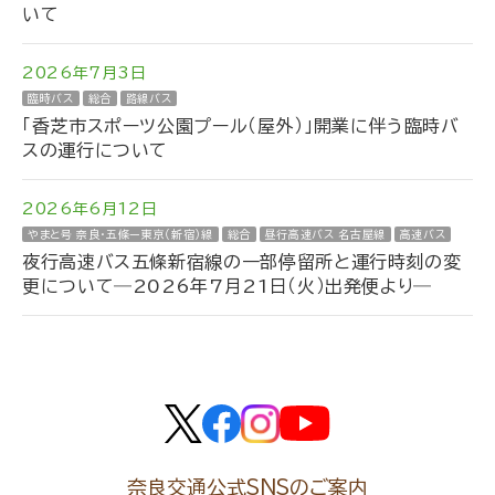
いて
2026年7月3日
臨時バス
総合
路線バス
「香芝市スポーツ公園プール（屋外）」開業に伴う臨時バ
スの運行について
2026年6月12日
やまと号 奈良・五條ー東京（新宿）線
総合
昼行高速バス 名古屋線
高速バス
夜行高速バス五條新宿線の一部停留所と運行時刻の変
更について―2026年7月21日（火）出発便より―
奈良交通公式SNSのご案内