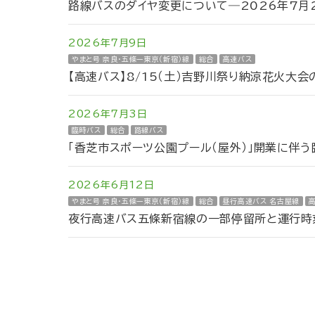
路線バスのダイヤ変更について―2026年7月2
2026年7月9日
やまと号 奈良・五條ー東京（新宿）線
総合
高速バス
【高速バス】8/15（土）吉野川祭り納涼花火大
2026年7月3日
臨時バス
総合
路線バス
「香芝市スポーツ公園プール（屋外）」開業に伴
2026年6月12日
やまと号 奈良・五條ー東京（新宿）線
総合
昼行高速バス 名古屋線
夜行高速バス五條新宿線の一部停留所と運行時刻