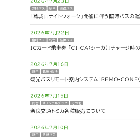
2026年7月23日
臨時バス
総合
路線バス
「葛城山ナイトウォーク」開催に伴う臨時バスの
2026年7月22日
臨時バス
総合
路線バス
ICカード乗車券 「CI-CA（シーカ）」チャージ
2026年7月16日
総合
観光・旅行
観光バスリモート案内システム「REMO-CONE
2026年7月15日
総合
オリジナルグッズ
その他
奈良交通トミカ各種販売について
2026年7月10日
総合
路線バス