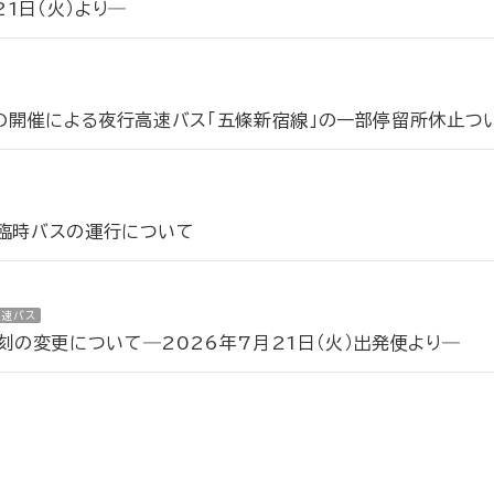
1日（火）より―
会の開催による夜行高速バス「五條新宿線」の一部停留所休止つ
う臨時バスの運行について
高速バス
の変更について―2026年7月21日（火）出発便より―