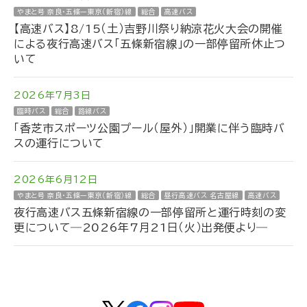
やまと号 奈良・五條ー東京（新宿）線
総合
高速バス
【高速バス】8/15（土）吉野川祭り納涼花火大会の開催
による夜行高速バス「五條新宿線」の一部停留所休止つ
いて
2026年7月3日
臨時バス
総合
路線バス
「香芝市スポーツ公園プール（屋外）」開業に伴う臨時バ
スの運行について
2026年6月12日
やまと号 奈良・五條ー東京（新宿）線
総合
昼行高速バス 名古屋線
高速バス
夜行高速バス五條新宿線の一部停留所と運行時刻の変
更について―2026年7月21日（火）出発便より―