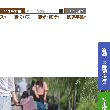
Language
お問合せ
バス
貸切バス
観光・旅行
関連事業
路線バス時刻・運賃
採用情報