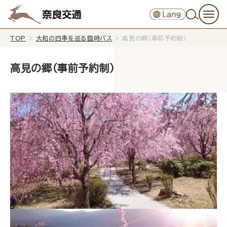
TOP
>
大和の四季を巡る臨時バス
>
高見の郷（事前予約制）
高見の郷（事前予約制）