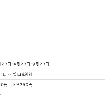
月28日・4月28日・9月28日
北口 ～ 笠山荒神社
00円 小児250円
分