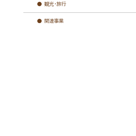
観光・旅行
関連事業
宇陀地域のタクシー
企業情報
グループ会社
福利厚生
よくあるご質問
ネットモニター