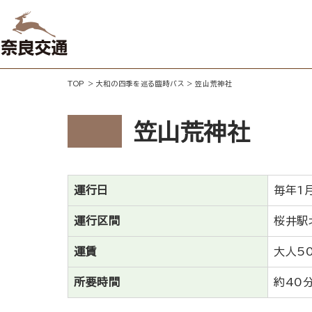
TOP
>
大和の四季を巡る臨時バス
>
笠山荒神社
笠山荒神社
運行日
毎年1
運行区間
桜井駅
運賃
大人5
所要時間
約40