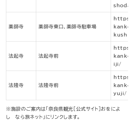
shodaij
https:/
薬師寺
薬師寺東口、薬師寺駐車場
kankou
kushiji
https:/
法起寺
法起寺前
kankou
iji/
https:/
法隆寺
法隆寺前
kankou
yuji/
※施設のご案内は「奈良県観光［公式サイト］おをによ
し なら旅ネット」にリンクします。