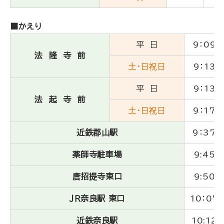
■かえり
平 日
9：09
法 隆 寺 前
土・日祝日
9：13
平 日
9：13
法 起 寺 前
土・日祝日
9：17
近鉄郡山駅
9：37
薬師寺駐車場
9:45
唐招提寺東口
9:50
ＪＲ奈良駅 東口
10：07
近鉄奈良駅
10:12