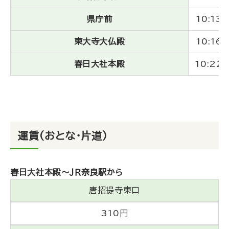
県庁前
10:13
東大寺大仏殿
10:16
春日大社本殿
10:22
運賃（おとな・片道）
春日大社本殿～ＪＲ奈良駅から
唐招提寺東口
310円