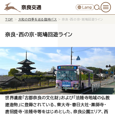
TOP
>
大和の四季を巡る臨時バス
>
奈良・西の京・斑鳩回遊ライン
奈良・西の京・斑鳩回遊ライン
世界遺産「古都奈良の文化財」および「法隆寺地域の仏教
建造物」に登録されている、東大寺・春日大社・薬師寺・
唐招提寺・法隆寺等をはじめとした、奈良公園エリア、西