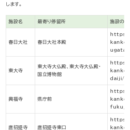
します。
施設名
最寄り停留所
施設のご
https:/
春日大社
春日大社本殿
kankou
ugatai
https:/
東大寺大仏殿、東大寺大仏殿・
東大寺
kankou
国立博物館
daiji/
https:/
興福寺
県庁前
kankou
fukuji/
https:/
唐招提寺
唐招提寺東口
kankou