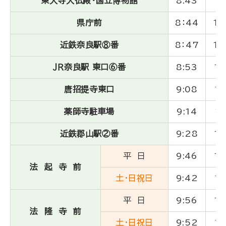
東大寺大仏殿・国立博物館
8:43
10
県庁前
8：44
10
近鉄奈良駅⑧番
8：47
10
ＪＲ奈良駅 東口⑥番
8:53
10
唐招提寺東口
9:08
11
薬師寺駐車場
9:14
11
近鉄郡山駅②番
9:28
11
平 日
9:46
11
法 起 寺 前
土・日祝日
9:42
11
平 日
9:56
11
法 隆 寺 前
土・日祝日
9:52
11