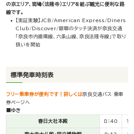
の京エリア、斑鳩（法隆寺）エリアを結ぶ観光に便利な路
線です。
【実証実験】JCB/American Express/Diners
Club/Discover/銀聯のタッチ決済が奈良交通
「奈良市内循環線、六条山線、奈良法隆寺線」で取り
扱いを開始
標準発車時刻表
フリー乗車券が便利です！詳しくは
奈良交通バス 乗車
券ページへ
■ゆき
春日大社本殿
8：40
10