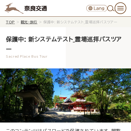
TOP
>
観光・旅行
>
保護中: 新システムテスト_霊場巡拝バスツアー
保護中: 新システムテスト_霊場巡拝バスツア
ー
このコンテンツはパスワードで保護されています。閲覧