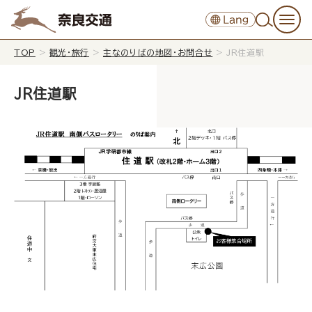
TOP
>
観光・旅行
>
主なのりばの地図・お問合せ
>
JR住道駅
JR住道駅