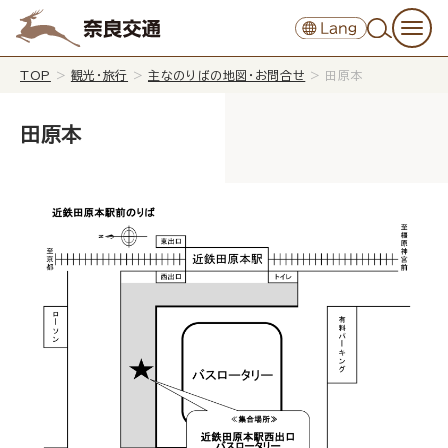
TOP
>
観光・旅行
>
主なのりばの地図・お問合せ
>
田原本
田原本