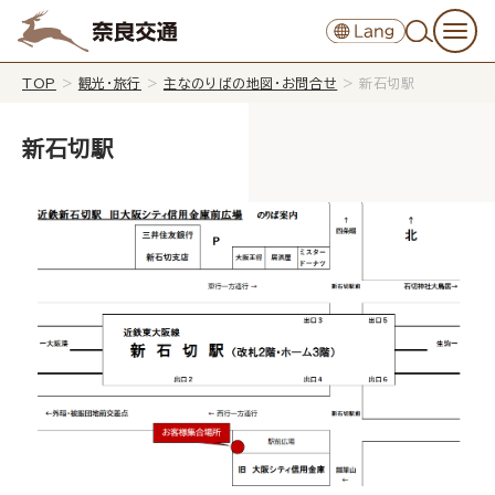
TOP
>
観光・旅行
>
主なのりばの地図・お問合せ
>
新石切駅
新石切駅