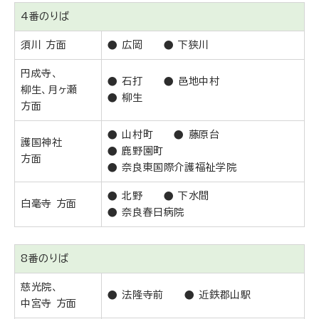
4番のりば
須川 方面
● 広岡 ● 下狭川
円成寺、
● 石打 ● 邑地中村
柳生、月ヶ瀬
● 柳生
方面
● 山村町 ● 藤原台
護国神社
● 鹿野園町
方面
● 奈良東国際介護福祉学院
● 北野 ● 下水間
白毫寺 方面
● 奈良春日病院
8番のりば
慈光院、
● 法隆寺前 ● 近鉄郡山駅
中宮寺 方面