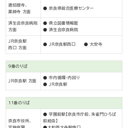
唐招提寺、
● 奈良県総合医療センター
薬師寺 方面
済生会奈良病院
● 県立図書情報館
方面
● 済生会奈良病院
ＪＲ奈良駅
● ＪＲ奈良駅西口 ● 大安寺
西口 方面
9番のりば
● 市内循環・内回り
ＪＲ奈良駅 方面
● ＪＲ奈良駅
11番のりば
● 学園前駅【奈良市庁前、朱雀門ひろば
奈良市役所、
前経由】
宮跡庭園
●大和西大寺駅南口