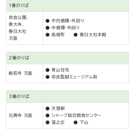
1番のりば
奈良公園、
● 市内循環・外回り
東大寺、
● 中循環・外回り
春日大社
● 高畑町 ● 春日大社本殿
方面
2番のりば
● 青山住宅
般若寺 方面
● 奈良監獄ミュージアム前
3番のりば
● 天理駅
元興寺 方面
● シャープ総合開発センター
● 窪之庄 ● 下山