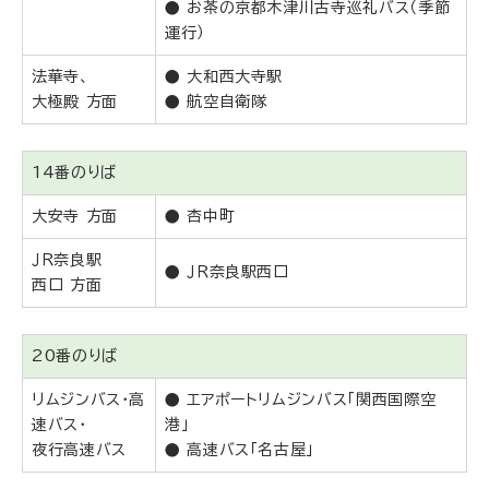
● お茶の京都木津川古寺巡礼バス（季節
運行）
法華寺、
● 大和西大寺駅
大極殿 方面
● 航空自衛隊
14番のりば
大安寺 方面
● 杏中町
ＪＲ奈良駅
● ＪＲ奈良駅西口
西口 方面
20番のりば
リムジンバス・高
● エアポートリムジンバス「関西国際空
速バス・
港」
夜行高速バス
● 高速バス「名古屋」