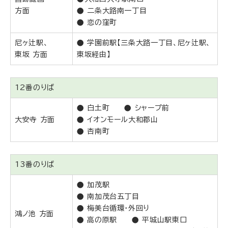
方面
● 二条大路南一丁目
● 恋の窪町
尼ヶ辻駅、
● 学園前駅【三条大路一丁目、尼ヶ辻駅、
東坂 方面
東坂経由】
12番のりば
● 白土町 ● シャープ前
大安寺 方面
● イオンモール大和郡山
● 杏南町
13番のりば
● 加茂駅
● 南加茂台五丁目
● 梅美台循環・外回り
鴻ノ池 方面
● 高の原駅 ● 平城山駅東口