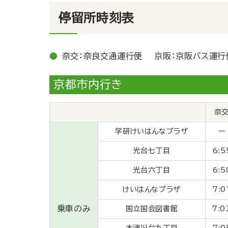
停留所時刻表
奈交：奈良交通運行便 京阪：京阪バス運行
京都市内
行き
奈
学研
けいはんなプラザ
ー
光台七丁目
6:5
光台六丁目
6:5
けいはんなプラザ
7:0
乗車のみ
国立国会図書館
7:0
木津川台九丁目
7:0