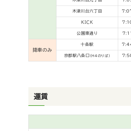
木津川台六丁目
7:0
ＫＩＣＫ
7:1
公園東通り
7:1
十条駅
7:4
降車のみ
京都駅八条口
7:5
（H4のりば）
運賃