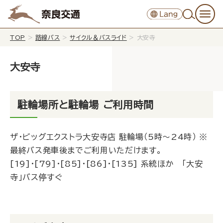
TOP
>
路線バス
>
サイクル＆バスライド
>
大安寺
大安寺
駐輪場所と駐輪場 ご利用時間
ザ・ビッグエクストラ大安寺店 駐輪場（5時～24時） ※
最終バス発車後までご利用いただけます。
[19]・[79]・[85]・[86]・[135] 系統ほか 「大安
寺」バス停すぐ