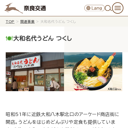
TOP
>
関連事業
>
大和名代うどん つくし
大和名代うどん つくし
昭和51年に近鉄大和八木駅北口のアーケード商店街に
開店。うどんをはじめどんぶりや定食も提供していま