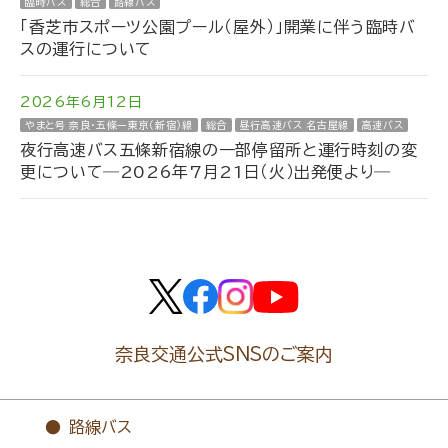
臨時バス
総合
路線バス
「香芝市スポーツ公園プール（屋外）」開業に伴う臨時バ
スの運行について
2026年6月12日
やまと号 奈良・五條ー東京（新宿）線
総合
昼行高速バス 名古屋線
高速バス
夜行高速バス五條新宿線の一部停留所と運行時刻の変
更について―2026年7月21日（火）出発便より―
奈良交通公式SNSのご案内
路線バス