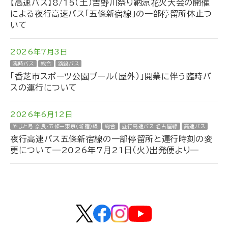
【高速バス】8/15（土）吉野川祭り納涼花火大会の開催
による夜行高速バス「五條新宿線」の一部停留所休止つ
いて
2026年7月3日
臨時バス
総合
路線バス
「香芝市スポーツ公園プール（屋外）」開業に伴う臨時バ
スの運行について
2026年6月12日
やまと号 奈良・五條ー東京（新宿）線
総合
昼行高速バス 名古屋線
高速バス
夜行高速バス五條新宿線の一部停留所と運行時刻の変
更について―2026年7月21日（火）出発便より―