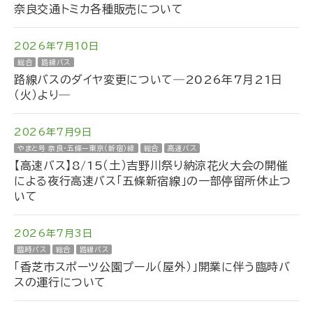
奈良交通トミカ各種販売について
2026年7月10日
総合
路線バス
路線バスのダイヤ変更について―2026年7月21日
（火）より―
2026年7月9日
やまと号 奈良・五條ー東京（新宿）線
総合
高速バス
【高速バス】8/15（土）吉野川祭り納涼花火大会の開催
による夜行高速バス「五條新宿線」の一部停留所休止つ
いて
2026年7月3日
臨時バス
総合
路線バス
「香芝市スポーツ公園プール（屋外）」開業に伴う臨時バ
スの運行について