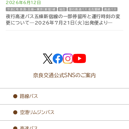
2026年6月12日
やまと号 奈良・五條ー東京（新宿）線
総合
昼行高速バス 名古屋線
高速バス
夜行高速バス五條新宿線の一部停留所と運行時刻の変
更について―2026年7月21日（火）出発便より―
奈良交通公式SNSのご案内
路線バス
空港リムジンバス
高速バス