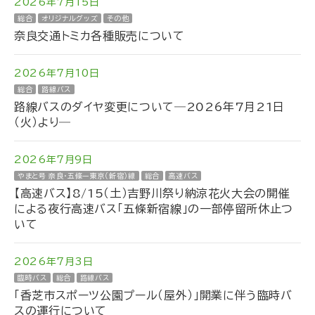
2026年7月15日
総合
オリジナルグッズ
その他
奈良交通トミカ各種販売について
2026年7月10日
総合
路線バス
路線バスのダイヤ変更について―2026年7月21日
（火）より―
2026年7月9日
やまと号 奈良・五條ー東京（新宿）線
総合
高速バス
【高速バス】8/15（土）吉野川祭り納涼花火大会の開催
による夜行高速バス「五條新宿線」の一部停留所休止つ
いて
2026年7月3日
臨時バス
総合
路線バス
「香芝市スポーツ公園プール（屋外）」開業に伴う臨時バ
スの運行について