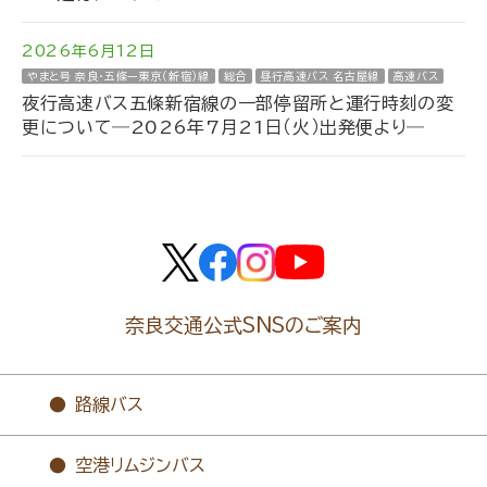
2026年6月12日
やまと号 奈良・五條ー東京（新宿）線
総合
昼行高速バス 名古屋線
高速バス
夜行高速バス五條新宿線の一部停留所と運行時刻の変
更について―2026年7月21日（火）出発便より―
奈良交通公式SNSのご案内
路線バス
空港リムジンバス