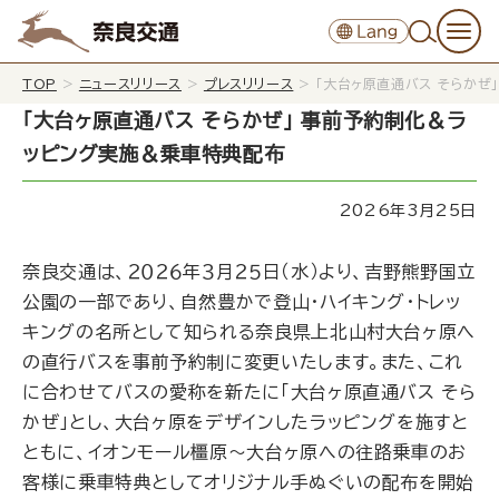
TOP
>
ニュースリリース
>
プレスリリース
>
「大台ヶ原直通バス そらかぜ
「大台ヶ原直通バス そらかぜ」 事前予約制化＆ラ
ッピング実施＆乗車特典配布
2026年3月25日
奈良交通は、２０２６年３月２５日（水）より、吉野熊野国立
公園の一部であり、自然豊かで登山・ハイキング・トレッ
キングの名所として知られる奈良県上北山村大台ヶ原へ
の直行バスを事前予約制に変更いたします。また、これ
に合わせてバスの愛称を新たに「大台ヶ原直通バス そら
かぜ」とし、大台ヶ原をデザインしたラッピングを施すと
ともに、イオンモール橿原～大台ヶ原への往路乗車のお
客様に乗車特典としてオリジナル手ぬぐいの配布を開始