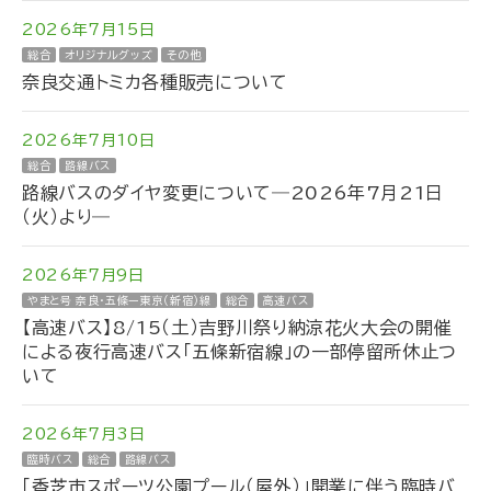
2026年7月15日
総合
オリジナルグッズ
その他
奈良交通トミカ各種販売について
2026年7月10日
総合
路線バス
路線バスのダイヤ変更について―2026年7月21日
（火）より―
2026年7月9日
やまと号 奈良・五條ー東京（新宿）線
総合
高速バス
【高速バス】8/15（土）吉野川祭り納涼花火大会の開催
による夜行高速バス「五條新宿線」の一部停留所休止つ
いて
2026年7月3日
臨時バス
総合
路線バス
「香芝市スポーツ公園プール（屋外）」開業に伴う臨時バ