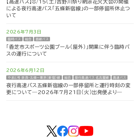
【高速バス】8/15（土）吉野川祭り納涼花火大会の開催
による夜行高速バス「五條新宿線」の一部停留所休止つ
いて
2026年7月3日
臨時バス
総合
路線バス
「香芝市スポーツ公園プール（屋外）」開業に伴う臨時バ
スの運行について
2026年6月12日
やまと号 奈良・五條ー東京（新宿）線
総合
昼行高速バス 名古屋線
高速バス
夜行高速バス五條新宿線の一部停留所と運行時刻の変
更について―2026年7月21日（火）出発便より―