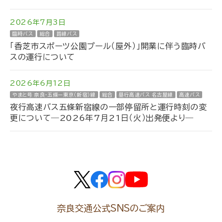
2026年7月3日
臨時バス
総合
路線バス
「香芝市スポーツ公園プール（屋外）」開業に伴う臨時バ
スの運行について
2026年6月12日
やまと号 奈良・五條ー東京（新宿）線
総合
昼行高速バス 名古屋線
高速バス
夜行高速バス五條新宿線の一部停留所と運行時刻の変
更について―2026年7月21日（火）出発便より―
奈良交通公式SNSのご案内