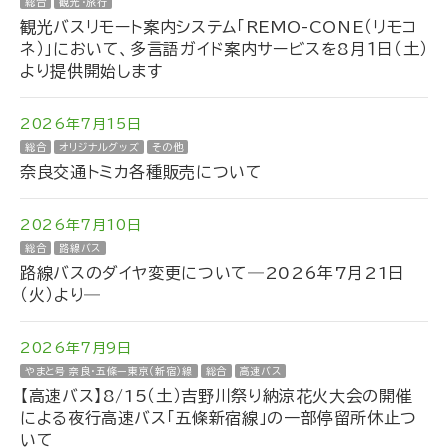
総合
観光・旅行
観光バスリモート案内システム「REMO-CONE（リモコ
ネ）」において、多言語ガイド案内サービスを8月１日（土）
より提供開始します
2026年7月15日
総合
オリジナルグッズ
その他
奈良交通トミカ各種販売について
2026年7月10日
総合
路線バス
路線バスのダイヤ変更について―2026年7月21日
（火）より―
2026年7月9日
やまと号 奈良・五條ー東京（新宿）線
総合
高速バス
【高速バス】8/15（土）吉野川祭り納涼花火大会の開催
による夜行高速バス「五條新宿線」の一部停留所休止つ
いて