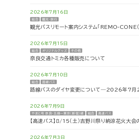
2026年7月16日
総合
観光・旅行
観光バスリモート案内システム「REMO-CONE
2026年7月15日
総合
オリジナルグッズ
その他
奈良交通トミカ各種販売について
2026年7月10日
総合
路線バス
路線バスのダイヤ変更について―2026年7月2
2026年7月9日
やまと号 奈良・五條ー東京（新宿）線
総合
高速バス
【高速バス】8/15（土）吉野川祭り納涼花火大
2026年7月3日