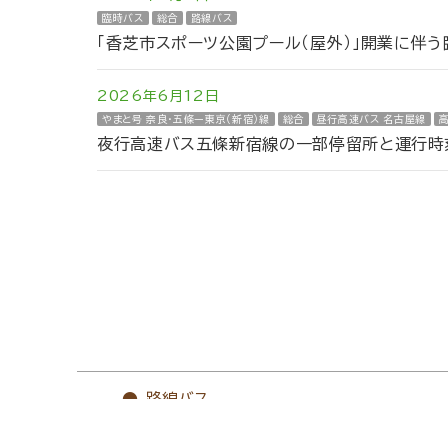
臨時バス
総合
路線バス
「香芝市スポーツ公園プール（屋外）」開業に伴
2026年6月12日
やまと号 奈良・五條ー東京（新宿）線
総合
昼行高速バス 名古屋線
夜行高速バス五條新宿線の一部停留所と運行時刻
路線バス